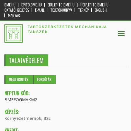
BME.HU
EPITO.BME.HU
EDU.EPITO.BME.HU
HELP.EPITO.BME.HU
OKTATÓI BELÉPÉS
E-MAIL
TELEFONKÖNYV
TÉRKÉP
ENGLISH
MAGYAR
TARTÓSZERKEZETEK MECHANIKÁJA
TANSZÉK
TALAJVÉDELEM
Elsődleges fülek
MEGTEKINTÉS
(AKTÍV
FORDÍTÁS
FÜL)
NEPTUN KÓD:
BMEEOGMAKM2
KÉPZÉS:
Környezetmérnök, BSc
KREDIT: