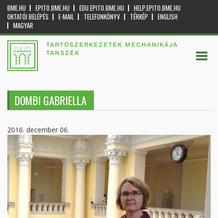
BME.HU
EPITO.BME.HU
EDU.EPITO.BME.HU
HELP.EPITO.BME.HU
OKTATÓI BELÉPÉS
E-MAIL
TELEFONKÖNYV
TÉRKÉP
ENGLISH
MAGYAR
TARTÓSZERKEZETEK MECHANIKÁJA
TANSZÉK
DOMBI GABRIELLA
2016. december 06.