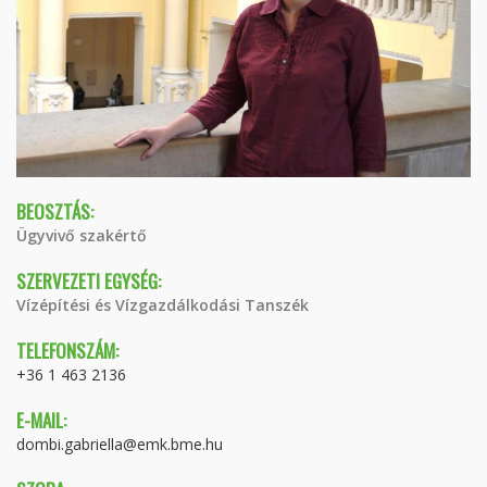
BEOSZTÁS:
Ügyvivő szakértő
SZERVEZETI EGYSÉG:
Vízépítési és Vízgazdálkodási Tanszék
TELEFONSZÁM:
+36 1 463 2136
E-MAIL:
dombi.gabriella@emk.bme.hu