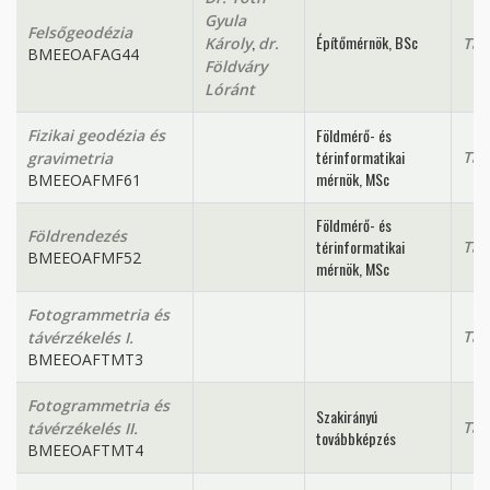
Gyula
Felsőgeodézia
,
Építőmérnök, BSc
Károly
dr.
Tan
BMEEOAFAG44
Földváry
Lóránt
Földmérő- és
Fizikai geodézia és
térinformatikai
Tan
gravimetria
mérnök, MSc
BMEEOAFMF61
Földmérő- és
Földrendezés
térinformatikai
Tan
BMEEOAFMF52
mérnök, MSc
Fotogrammetria és
Tan
távérzékelés I.
BMEEOAFTMT3
Fotogrammetria és
Szakirányú
Tan
távérzékelés II.
továbbképzés
BMEEOAFTMT4