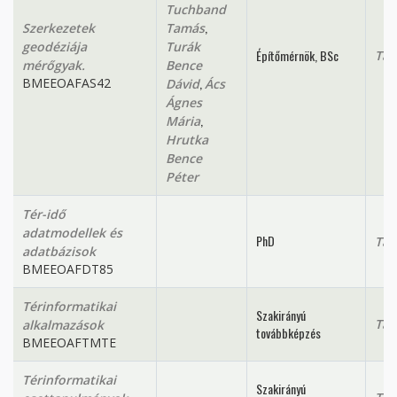
Tuchband
,
Szerkezetek
Tamás
geodéziája
Turák
Építőmérnök, BSc
Tan
mérőgyak.
Bence
,
BMEEOAFAS42
Dávid
Ács
Ágnes
,
Mária
Hrutka
Bence
Péter
Tér-idő
adatmodellek és
PhD
Tan
adatbázisok
BMEEOAFDT85
Térinformatikai
Szakirányú
Tan
alkalmazások
továbbképzés
BMEEOAFTMTE
Térinformatikai
Szakirányú