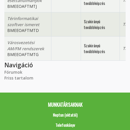
Tan
esettanulmányok
továbbképzés
BMEEOAFTMTJ
Térinformatikai
Szakirányú
Tan
szoftver ismeret
továbbképzés
BMEEOAFTMTD
Városvezetési
Szakirányú
Tan
AM/FM rendszerek
továbbképzés
BMEEOAFTMTG
Navigáció
Fórumok
Friss tartalom
MUNKATÁRSAKNAK
Neptun (oktatói)
Telefonkönyv