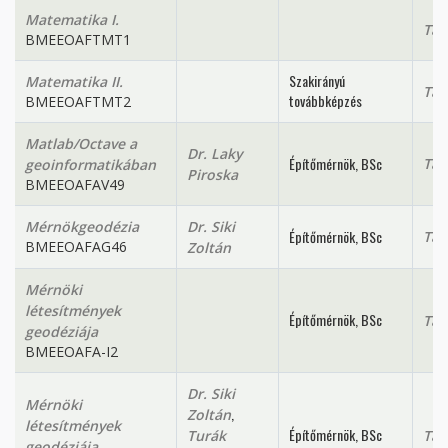
Matematika I.
Tan
BMEEOAFTMT1
Szakirányú
Matematika II.
Tan
továbbképzés
BMEEOAFTMT2
Matlab/Octave a
Dr. Laky
Építőmérnök, BSc
Tan
geoinformatikában
Piroska
BMEEOAFAV49
Mérnökgeodézia
Dr. Siki
Építőmérnök, BSc
Tan
BMEEOAFAG46
Zoltán
Mérnöki
létesítmények
Építőmérnök, BSc
Tan
geodéziája
BMEEOAFA-I2
Dr. Siki
Mérnöki
,
Zoltán
létesítmények
Építőmérnök, BSc
Turák
Tan
geodéziája