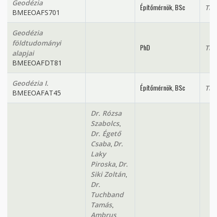
Geodézia
Építőmérnök, BSc
Tan
BMEEOAFS701
Geodézia
földtudományi
PhD
Tan
alapjai
BMEEOAFDT81
Geodézia I.
Építőmérnök, BSc
Tan
BMEEOAFAT45
Dr. Rózsa
,
Szabolcs
Dr. Égető
,
Csaba
Dr.
Laky
,
Piroska
Dr.
,
Siki Zoltán
Dr.
Tuchband
,
Tamás
Ambrus