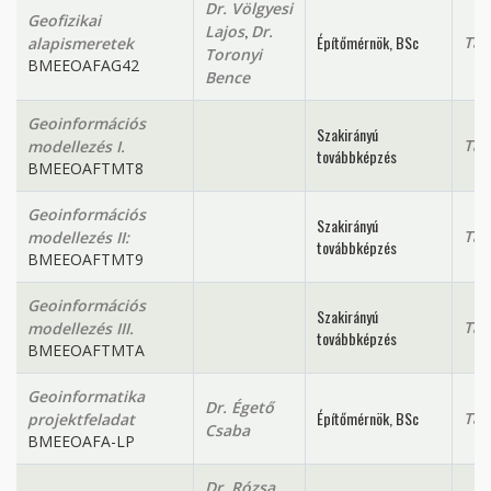
Dr. Völgyesi
Geofizikai
,
Lajos
Dr.
Építőmérnök, BSc
Tan
alapismeretek
Toronyi
BMEEOAFAG42
Bence
Geoinformációs
Szakirányú
Tan
modellezés I.
továbbképzés
BMEEOAFTMT8
Geoinformációs
Szakirányú
Tan
modellezés II:
továbbképzés
BMEEOAFTMT9
Geoinformációs
Szakirányú
Tan
modellezés III.
továbbképzés
BMEEOAFTMTA
Geoinformatika
Dr. Égető
Építőmérnök, BSc
Tan
projektfeladat
Csaba
BMEEOAFA-LP
Dr. Rózsa