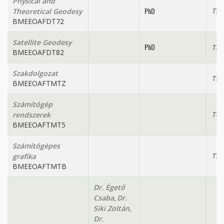
Physical and
PhD
Tan
Theoretical Geodesy
BMEEOAFDT72
Satellite Geodesy
PhD
Tan
BMEEOAFDT82
Szakdolgozat
Tan
BMEEOAFTMTZ
Számítógép
Tan
rendszerek
BMEEOAFTMT5
Számítógépes
Tan
grafika
BMEEOAFTMTB
Dr. Égető
,
Csaba
Dr.
,
Siki Zoltán
Dr.