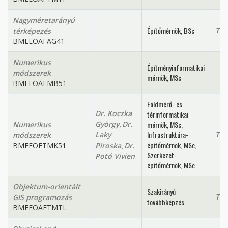
Nagyméretarányú
Építőmérnök, BSc
Tan
térképezés
BMEEOAFAG41
Numerikus
Építményinformatikai
módszerek
mérnök, MSc
BMEEOAFMB51
Földmérő- és
Dr. Koczka
térinformatikai
,
György
Dr.
mérnök, MSc,
Numerikus
Infrastruktúra-
Laky
Tan
módszerek
,
építőmérnök, MSc,
BMEEOFTMK51
Piroska
Dr.
Szerkezet-
Potó Vivien
építőmérnök, MSc
Objektum-orientált
Szakirányú
Tan
GIS programozás
továbbképzés
BMEEOAFTMTL