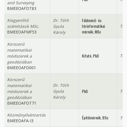
and Surveying
BMEEOAFDT83
Földmérő- és
Kiegyenlítő
Dr. Tóth
térinformatikai
számítások MSc.
Gyula
Tan
mérnök, MSc
BMEEOAFMF53
Károly
Korszerű
matematikai
Kifutó, PhD
Tan
módszerek a
geodéziában
BMEEOAFD001
Korszerű
Dr. Tóth
matematikai
PhD
Gyula
Tan
módszerek a
Károly
geodéziában
BMEEOAFDT71
Közműnyilvántartás
Építőmérnök, BSc
Tan
BMEEOAFA-I3