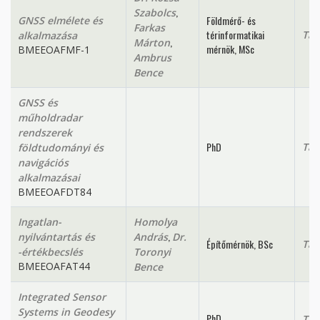
,
Szabolcs
Földmérő- és
GNSS elmélete és
Farkas
térinformatikai
Tan
alkalmazása
,
Márton
mérnök, MSc
BMEEOAFMF-1
Ambrus
Bence
GNSS és
műholdradar
rendszerek
PhD
Tan
földtudományi és
navigációs
alkalmazásai
BMEEOAFDT84
Ingatlan-
Homolya
,
nyilvántartás és
András
Dr.
Építőmérnök, BSc
Tan
-értékbecslés
Toronyi
BMEEOAFAT44
Bence
Integrated Sensor
Systems in Geodesy
PhD
Tan