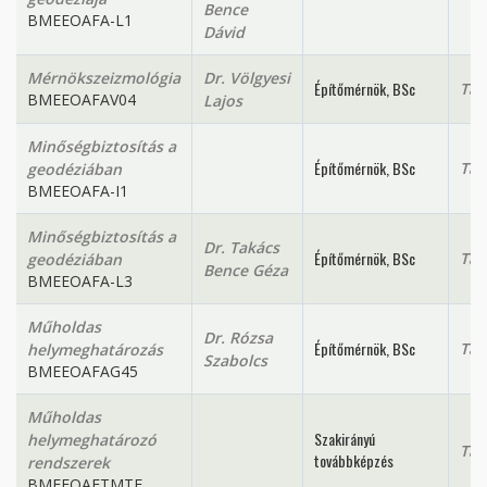
Bence
BMEEOAFA-L1
Dávid
Mérnökszeizmológia
Dr. Völgyesi
Építőmérnök, BSc
Tan
BMEEOAFAV04
Lajos
Minőségbiztosítás a
Építőmérnök, BSc
Tan
geodéziában
BMEEOAFA-I1
Minőségbiztosítás a
Dr. Takács
Építőmérnök, BSc
Tan
geodéziában
Bence Géza
BMEEOAFA-L3
Műholdas
Dr. Rózsa
Építőmérnök, BSc
Tan
helymeghatározás
Szabolcs
BMEEOAFAG45
Műholdas
Szakirányú
helymeghatározó
Tan
továbbképzés
rendszerek
BMEEOAFTMTF