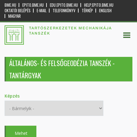
BME.HU
EPITO.BME.HU
EDU.EPITO.BME.HU
HELP.EPITO.BME.HU
OKTATÓI BELÉPÉS
E-MAIL
TELEFONKÖNYV
TÉRKÉP
ENGLISH
MAGYAR
TARTÓSZERKEZETEK MECHANIKÁJA
TANSZÉK
ÁLTALÁNOS- ÉS FELSŐGEODÉZIA TANSZÉK -
TANTÁRGYAK
Képzés