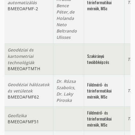
térinformatikai
Tan
automatizálás
Bence
mérnök, MSc
BMEEOAFMF-2
,
Péter
de
Holanda
Neto
Beltrando
Ulisses
Geodéziai és
Szakirányú
kartometriai
Tan
továbbképzés
technológiák
BMEEOAFTMTH
Dr. Rózsa
Földmérő- és
Geodéziai hálózatok
,
Szabolcs
térinformatikai
Tan
és vetületek
Dr. Laky
mérnök, MSc
BMEEOAFMF62
Piroska
Földmérő- és
Geofizika
térinformatikai
Tan
BMEEOAFMF51
mérnök, MSc