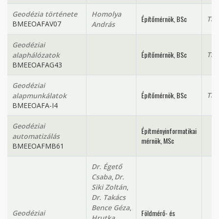
Geodézia története
Homolya
Építőmérnök, BSc
Tan
BMEEOAFAV07
András
Geodéziai
Építőmérnök, BSc
Tan
alaphálózatok
BMEEOAFAG43
Geodéziai
Építőmérnök, BSc
Tan
alapmunkálatok
BMEEOAFA-I4
Geodéziai
Építményinformatikai
automatizálás
mérnök, MSc
BMEEOAFMB61
Dr. Égető
,
Csaba
Dr.
,
Siki Zoltán
Dr. Takács
,
Bence Géza
Földmérő- és
Geodéziai
Hrutka