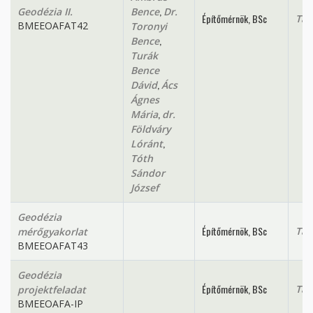
,
Geodézia II.
Bence
Dr.
Építőmérnök, BSc
Tan
BMEEOAFAT42
Toronyi
,
Bence
Turák
Bence
,
Dávid
Ács
Ágnes
,
Mária
dr.
Földváry
,
Lóránt
Tóth
Sándor
József
Geodézia
Építőmérnök, BSc
Tan
mérőgyakorlat
BMEEOAFAT43
Geodézia
Építőmérnök, BSc
Tan
projektfeladat
BMEEOAFA-IP