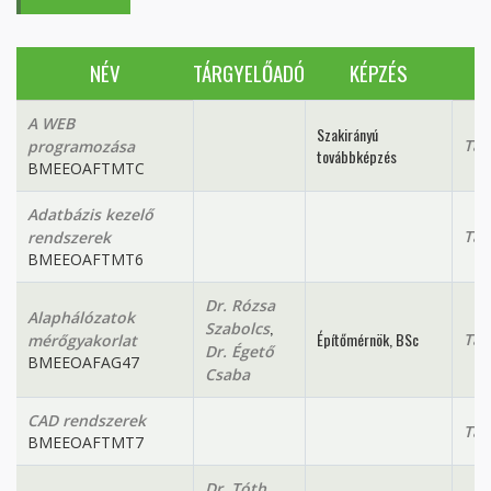
NÉV
TÁRGYELŐADÓ
KÉPZÉS
A WEB
Szakirányú
Tan
programozása
továbbképzés
BMEEOAFTMTC
Adatbázis kezelő
Tan
rendszerek
BMEEOAFTMT6
Dr. Rózsa
Alaphálózatok
,
Szabolcs
Építőmérnök, BSc
Tan
mérőgyakorlat
Dr. Égető
BMEEOAFAG47
Csaba
CAD rendszerek
Tan
BMEEOAFTMT7
Dr. Tóth