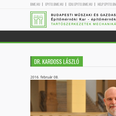
BME.HU
EPITO.BME.HU
EDU.EPITO.BME.HU
HELP.EPITO.B
BUDAPESTI MŰSZAKI ÉS GAZDA
Építőmérnöki Kar - építőmérnö
TARTÓSZERKEZETEK MECHANIKÁ
DR. KARDOSS LÁSZLÓ
2016. február 08.