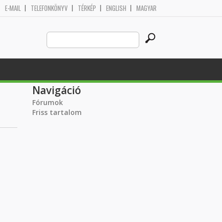
E-MAIL
TELEFONKÖNYV
TÉRKÉP
ENGLISH
MAGYAR
Search
Keresés űrlap
this
site
Navigáció
Fórumok
Friss tartalom