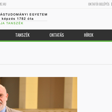
ME.HU
OKTATÓI BELÉPÉS
SÁGTUDOMÁNYI EGYETEM
k képzés 1782 óta
JA TANSZÉK
TANSZÉK
OKTATÁS
HÍREK