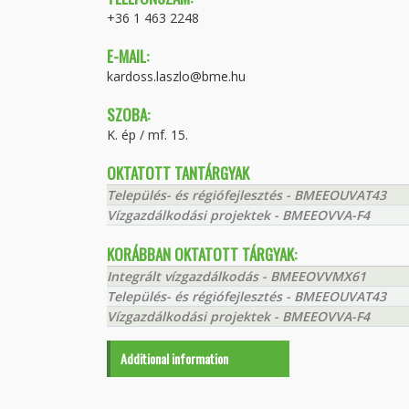
+36 1 463 2248
E-MAIL:
kardoss.laszlo@bme.hu
SZOBA:
K. ép / mf. 15.
OKTATOTT TANTÁRGYAK
Település- és régiófejlesztés - BMEEOUVAT43
Vízgazdálkodási projektek - BMEEOVVA-F4
KORÁBBAN OKTATOTT TÁRGYAK:
Integrált vízgazdálkodás - BMEEOVVMX61
Település- és régiófejlesztés - BMEEOUVAT43
Vízgazdálkodási projektek - BMEEOVVA-F4
Additional information