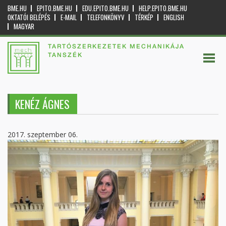
BME.HU
EPITO.BME.HU
EDU.EPITO.BME.HU
HELP.EPITO.BME.HU
OKTATÓI BELÉPÉS
E-MAIL
TELEFONKÖNYV
TÉRKÉP
ENGLISH
MAGYAR
TARTÓSZERKEZETEK MECHANIKÁJA
TANSZÉK
KENÉZ ÁGNES
2017. szeptember 06.