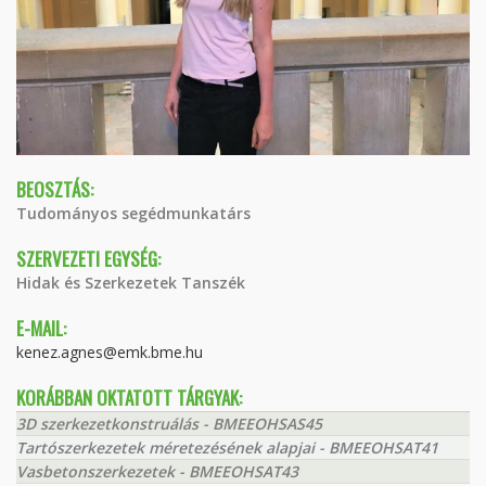
BEOSZTÁS:
Tudományos segédmunkatárs
SZERVEZETI EGYSÉG:
Hidak és Szerkezetek Tanszék
E-MAIL:
kenez.agnes@emk.bme.hu
KORÁBBAN OKTATOTT TÁRGYAK:
3D szerkezetkonstruálás - BMEEOHSAS45
Tartószerkezetek méretezésének alapjai - BMEEOHSAT41
Vasbetonszerkezetek - BMEEOHSAT43