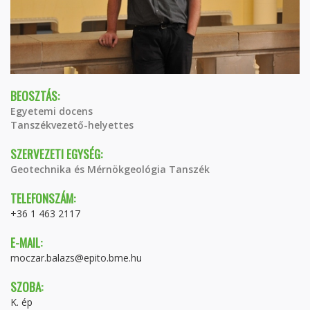
BEOSZTÁS:
Egyetemi docens
Tanszékvezető-helyettes
SZERVEZETI EGYSÉG:
Geotechnika és Mérnökgeológia Tanszék
TELEFONSZÁM:
+36 1 463 2117
E-MAIL:
moczar.balazs@epito.bme.hu
SZOBA:
K. ép