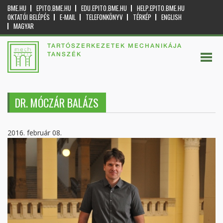
BME.HU
EPITO.BME.HU
EDU.EPITO.BME.HU
HELP.EPITO.BME.HU
OKTATÓI BELÉPÉS
E-MAIL
TELEFONKÖNYV
TÉRKÉP
ENGLISH
MAGYAR
TARTÓSZERKEZETEK MECHANIKÁJA
TANSZÉK
DR. MÓCZÁR BALÁZS
2016. február 08.