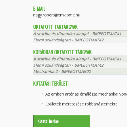
E-MAIL:
nagy.robert@emk.bme.hu
OKTATOTT TANTÁRGYAK
A statika és dinamika alapjai - BMEEOTMAT41
Elemi szilárdságtan - BMEEOTMAT42
KORÁBBAN OKTATOTT TÁRGYAK:
A statika és dinamika alapjai - BMEEOTMAT41
Elemi szilárdságtan - BMEEOTMAT42
Mechanika 2 - BMEEOTMAK02
KUTATÁSI TERÜLET:
Az emberi artériás érhálózat mechankai von
Épületek méretezése robbanásterhekre
Kutatói honlap