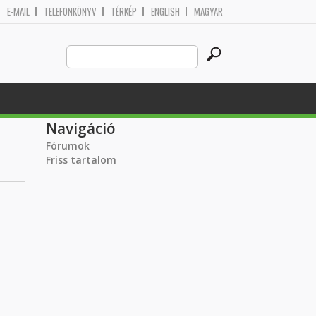
E-MAIL
TELEFONKÖNYV
TÉRKÉP
ENGLISH
MAGYAR
Search
Keresés űrlap
this
site
Navigáció
Fórumok
Friss tartalom