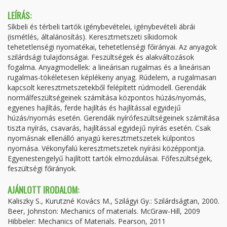
LEÍRÁS:
Síkbeli és térbeli tartók igénybevételei, igénybevételi ábrái
(ismétlés, általánosítás). Keresztmetszeti síkidomok
tehetetlenségi nyomatékai, tehetetlenségi főirányai. Az anyagok
szilárdsági tulajdonságai. Feszültségek és alakváltozások
fogalma. Anyagmodellek: a lineárisan rugalmas és a lineárisan
rugalmas-tökéletesen képlékeny anyag. Rúdelem, a rugalmasan
kapcsolt keresztmetszetekből felépített rúdmodell. Gerendák
normálfeszültségeinek számítása központos húzás/nyomás,
egyenes hajlítás, ferde hajlítás és hajlítással egyidejű
húzás/nyomás esetén. Gerendák nyírófeszültségeinek számítása
tiszta nyírás, csavarás, hajlítással egyidejű nyírás esetén. Csak
nyomásnak ellenálló anyagú keresztmetszetek külpontos
nyomása. Vékonyfalú keresztmetszetek nyírási középpontja.
Egyenestengelyű hajlított tartók elmozdulásai. Főfeszültségek,
feszültségi főirányok.
AJÁNLOTT IRODALOM:
Kaliszky S., Kurutzné Kovács M., Szilágyi Gy.: Szilárdságtan, 2000.
Beer, Johnston: Mechanics of materials. McGraw-Hill, 2009
Hibbeler: Mechanics of Materials. Pearson, 2011