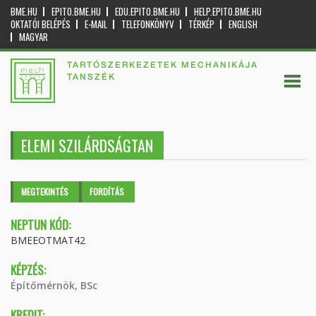
BME.HU
EPITO.BME.HU
EDU.EPITO.BME.HU
HELP.EPITO.BME.HU
OKTATÓI BELÉPÉS
E-MAIL
TELEFONKÖNYV
TÉRKÉP
ENGLISH
MAGYAR
TARTÓSZERKEZETEK MECHANIKÁJA
TANSZÉK
ELEMI SZILÁRDSÁGTAN
Elsődleges fülek
MEGTEKINTÉS
(AKTÍV
FORDÍTÁS
FÜL)
NEPTUN KÓD:
BMEEOTMAT42
KÉPZÉS:
Építőmérnök, BSc
KREDIT: