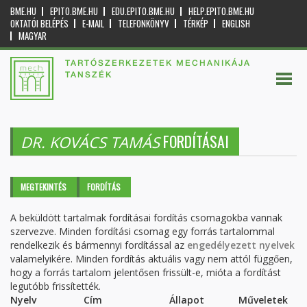
BME.HU
EPITO.BME.HU
EDU.EPITO.BME.HU
HELP.EPITO.BME.HU
OKTATÓI BELÉPÉS
E-MAIL
TELEFONKÖNYV
TÉRKÉP
ENGLISH
MAGYAR
TARTÓSZERKEZETEK MECHANIKÁJA
TANSZÉK
FORDÍTÁSAI
DR. KOVÁCS TAMÁS
Elsődleges fülek
MEGTEKINTÉS
FORDÍTÁS
(AKTÍV
FÜL)
A beküldött tartalmak fordításai fordítás csomagokba vannak
szervezve. Minden fordítási csomag egy forrás tartalommal
rendelkezik és bármennyi fordítással az
engedélyezett nyelvek
valamelyikére. Minden fordítás aktuális vagy nem attól függően,
hogy a forrás tartalom jelentősen frissült-e, mióta a fordítást
legutóbb frissítették.
Nyelv
Cím
Állapot
Műveletek