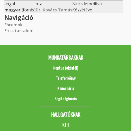
angol
n. a.
Nincs lefordítva
magyar
(forrás)
Dr. Kovács Tamás
Közzétéve
Navigáció
Fórumok
Friss tartalom
MUNKATÁRSAKNAK
Neptun (oktatói)
Telefonkönyv
Kancellária
Segítségkérés
HALLGATÓKNAK
KTH