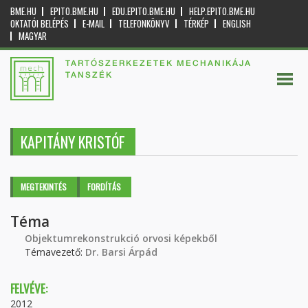
BME.HU
EPITO.BME.HU
EDU.EPITO.BME.HU
HELP.EPITO.BME.HU
OKTATÓI BELÉPÉS
E-MAIL
TELEFONKÖNYV
TÉRKÉP
ENGLISH
MAGYAR
TARTÓSZERKEZETEK MECHANIKÁJA
TANSZÉK
KAPITÁNY KRISTÓF
Elsődleges fülek
MEGTEKINTÉS
(AKTÍV
FORDÍTÁS
FÜL)
Téma
Objektumrekonstrukció orvosi képekből
Témavezető:
Dr. Barsi Árpád
FELVÉVE:
2012