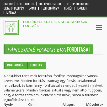
BME.HU
EPITO.BME.HU
EDU.EPITO.BME.HU
HELP.EPITO.BME.HU
OKTATÓI BELÉPÉS
E-MAIL
TELEFONKÖNYV
TÉRKÉP
ENGLISH
MAGYAR
TARTÓSZERKEZETEK MECHANIKÁJA
TANSZÉK
FORDÍTÁSAI
FÁNCSIKNÉ HAMAR ÉVA
Elsődleges fülek
MEGTEKINTÉS
FORDÍTÁS
(AKTÍV
FÜL)
A beküldött tartalmak fordításai fordítás csomagokba vannak
szervezve. Minden fordítási csomag egy forrás tartalommal
rendelkezik és bármennyi fordítással az
engedélyezett nyelvek
valamelyikére. Minden fordítás aktuális vagy nem attól függően,
hogy a forrás tartalom jelentősen frissült-e, mióta a fordítást
legutóbb frissítették.
Nyelv
Cím
Állapot
Műveletek