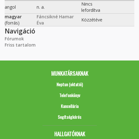
Nincs
angol
n. a.
lefordítva
magyar
Fáncsikné Hamar
Közzétéve
(forrás)
Éva
Navigáció
Fórumok
Friss tartalom
MUNKATÁRSAKNAK
Neptun (oktatói)
Telefonkönyv
Kancellária
Segítségkérés
HALLGATÓKNAK