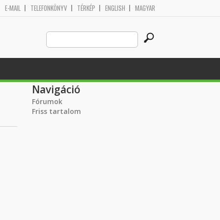
E-MAIL
TELEFONKÖNYV
TÉRKÉP
ENGLISH
MAGYAR
Search
Keresés űrlap
this
site
Navigáció
Fórumok
Friss tartalom