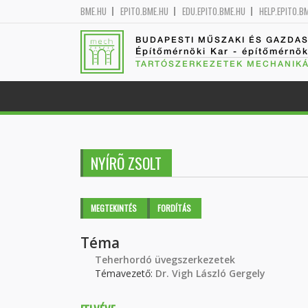
BME.HU
EPITO.BME.HU
EDU.EPITO.BME.HU
HELP.EPITO.B
BUDAPESTI MŰSZAKI ÉS GAZDA
Építőmérnöki Kar - építőmérnö
TARTÓSZERKEZETEK MECHANIKÁ
NYÍRÕ ZSOLT
Elsődleges fülek
MEGTEKINTÉS
(AKTÍV
FORDÍTÁS
FÜL)
Téma
Teherhordó üvegszerkezetek
Témavezető:
Dr. Vigh László Gergely