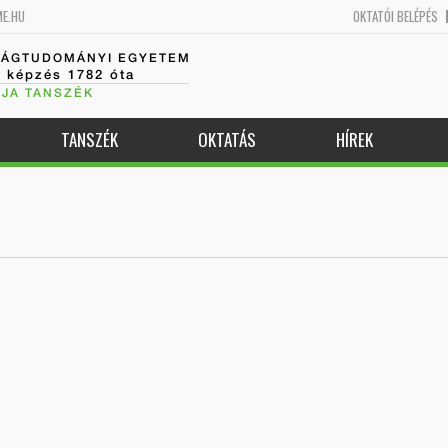
ME.HU
OKTATÓI BELÉPÉS
SÁGTUDOMÁNYI EGYETEM
k képzés 1782 óta
JA TANSZÉK
TANSZÉK
OKTATÁS
HÍREK