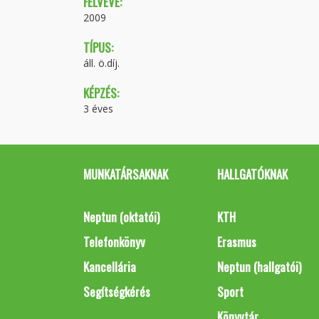
FELVÉVE:
2009
TÍPUS:
áll. ö.díj.
KÉPZÉS:
3 éves
MUNKATÁRSAKNAK
HALLGATÓKNAK
Neptun (oktatói)
KTH
Telefonkönyv
Erasmus
Kancellária
Neptun (hallgatói)
Segítségkérés
Sport
Könyvtár