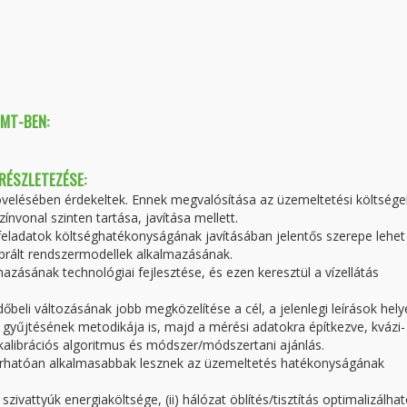
TMT-BEN:
 RÉSZLETEZÉSE:
velésében érdekeltek. Ennek megvalósítása az üzemeltetési költsége
ínvonal szinten tartása, javítása mellett.
i feladatok költséghatékonyságának javításában jelentős szerepe lehet
ibrált rendszermodellek alkalmazásának.
mazásának technológiai fejlesztése, és ezen keresztül a vízellátás
őbeli változásának jobb megközelítése a cél, a jelenlegi leírások helye
gyűjtésének metodikája is, majd a mérési adatokra építkezve, kvázi-
alibrációs algoritmus és módszer/módszertani ajánlás.
k várhatóan alkalmasabbak lesznek az üzemeltetés hatékonyságának
ivattyúk energiaköltsége, (ii) hálózat öblítés/tisztítás optimalizálható 