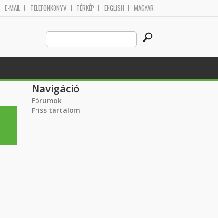
E-MAIL
TELEFONKÖNYV
TÉRKÉP
ENGLISH
MAGYAR
Search
Keresés űrlap
this
site
Navigáció
Fórumok
Friss tartalom