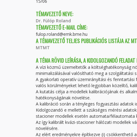
15/06
TÉMAVEZETŐ NEVE:
Dr. Fülöp Roland
TÉMAVEZETŐ E-MAIL CÍME:
fulop.roland@emk.bme.hu
A TÉMAVEZETŐ TELJES PUBLIKÁCIÓS LISTÁJA AZ M
MTMT
A TÉMA RÖVID LEÍRÁSA, A KIDOLGOZANDÓ FELADAT
A vízi közmű üzemeltetők a költséghatékonyság nö
minimalizálásával valósítható meg a szolgáltatási sz
A gyakorlati operatív üzemirányítási és fenntartás
valós körülményeket lehető legjobban közelítő, kal
A kutatás célja a modellek kalibrációjának és alkal
hatékonyságának növelése.
A kalibráció során a tényleges fogyasztási adatok id
Kidolgozandó e mellett a szükséges mérési adatok 
stacioner modellek esetén automata/félautomata k
Az így kalibrált kvázi-stacioner hálózati modelle
növelésére.
Az elért eredményekre építkezve (i) csökkenthető a sz