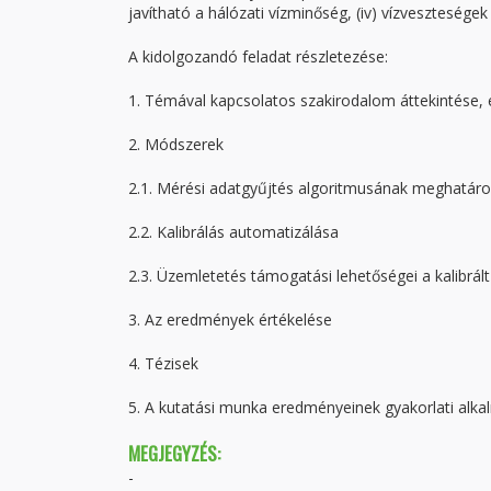
javítható a hálózati vízminőség, (iv) vízvesztesége
A kidolgozandó feladat részletezése:
1. Témával kapcsolatos szakirodalom áttekintése, 
2. Módszerek
2.1. Mérési adatgyűjtés algoritmusának meghatár
2.2. Kalibrálás automatizálása
2.3. Üzemletetés támogatási lehetőségei a kalibrált
3. Az eredmények értékelése
4. Tézisek
5. A kutatási munka eredményeinek gyakorlati alk
MEGJEGYZÉS:
-