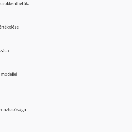
k csökkenthetők.
értékelése
ozása
 modellel
almazhatósága