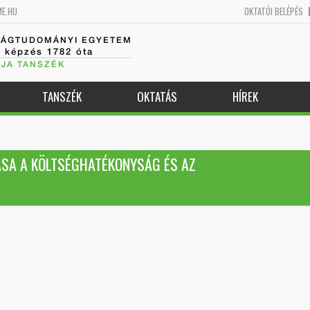
ME.HU
OKTATÓI BELÉPÉS
SÁGTUDOMÁNYI EGYETEM
k képzés 1782 óta
JA TANSZÉK
TANSZÉK
OKTATÁS
HÍREK
ÁSA A KÖLTSÉGHATÉKONYSÁG ÉS AZ