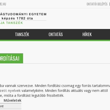
ME.HU
OKTATÓI BELÉPÉS
SÁGTUDOMÁNYI EGYETEM
k képzés 1782 óta
JA TANSZÉK
TANSZÉK
OKTATÁS
HÍREK
RDÍTÁSAI
kba vannak szervezve. Minden fordítási csomag egy forrás tartalomm
zett nyelvek
valamelyikére. Minden fordítás aktuális vagy nem attól
, mióta a fordítást legutóbb frissítették.
Műveletek
ve