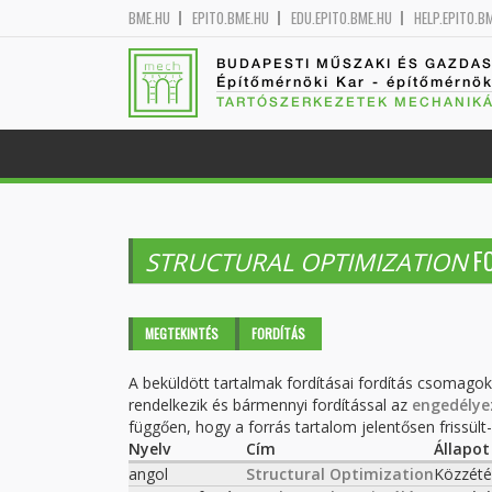
BME.HU
EPITO.BME.HU
EDU.EPITO.BME.HU
HELP.EPITO.B
BUDAPESTI MŰSZAKI ÉS GAZDA
Építőmérnöki Kar - építőmérnö
TARTÓSZERKEZETEK MECHANIKÁ
FO
STRUCTURAL OPTIMIZATION
Elsődleges fülek
MEGTEKINTÉS
FORDÍTÁS
(AKTÍV
FÜL)
A beküldött tartalmak fordításai fordítás csomago
rendelkezik és bármennyi fordítással az
engedélye
függően, hogy a forrás tartalom jelentősen frissült-e
Nyelv
Cím
Állapot
angol
Structural Optimization
Közzété