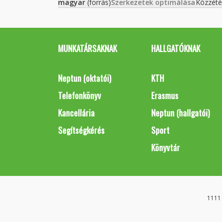
magyar
(forrás)
Szerkezetek optimálása
Közzété
MUNKATÁRSAKNAK
HALLGATÓKNAK
Neptun (oktatói)
KTH
Telefonkönyv
Erasmus
Kancellária
Neptun (hallgatói)
Segítségkérés
Sport
Könyvtár
1111