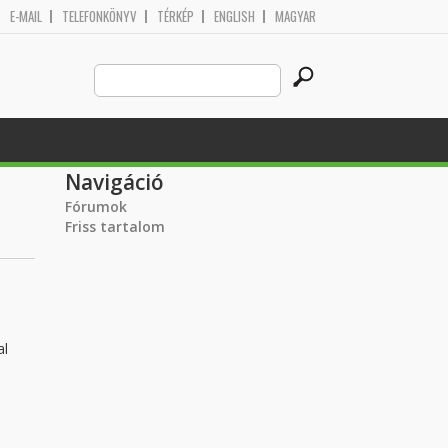
E-MAIL
TELEFONKÖNYV
TÉRKÉP
ENGLISH
MAGYAR
Search
Keresés űrlap
this
site
Navigáció
Fórumok
Friss tartalom
al