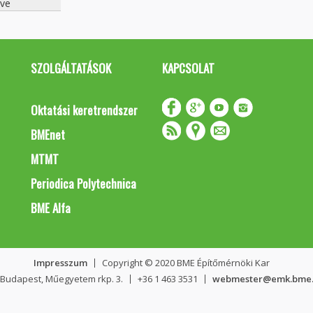
ve
SZOLGÁLTATÁSOK
KAPCSOLAT
Oktatási keretrendszer
BMEnet
MTMT
Periodica Polytechnica
BME Alfa
Impresszum
Copyright © 2020 BME Építőmérnöki Kar
 Budapest, Műegyetem rkp. 3.
+36 1 463 3531
webmester@emk.bme