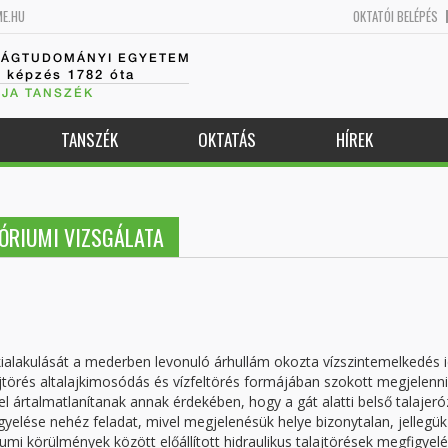
ME.HU
OKTATÓI BELÉPÉS
SÁGTUDOMÁNYI EGYETEM
k képzés 1782 óta
JA TANSZÉK
TANSZÉK
OKTATÁS
HÍREK
ÓRIUMI VIZSGÁLATA
 kialakulását a mederben levonuló árhullám okozta vízszintemelkedés i
ajtörés altalajkimosódás és vízfeltörés formájában szokott megjelenni
rtalmatlanítanak annak érdekében, hogy a gát alatti belső talajeró
yelése nehéz feladat, mivel megjelenésük helye bizonytalan, jellegük
iumi körülmények között előállított hidraulikus talajtörések megfigyel