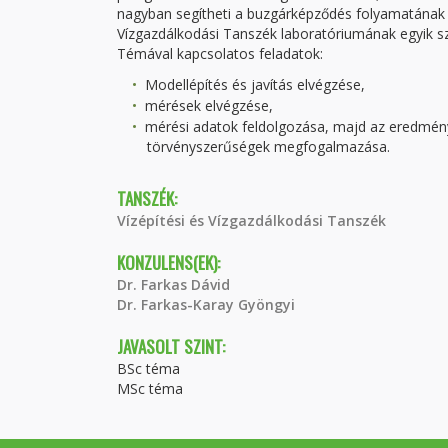
nagyban segítheti a buzgárképződés folyamatának 
Vízgazdálkodási Tanszék laboratóriumának egyik szi
Témával kapcsolatos feladatok:
Modellépítés és javítás elvégzése,
mérések elvégzése,
mérési adatok feldolgozása, majd az eredménye
törvényszerűségek megfogalmazása.
TANSZÉK:
Vízépítési és Vízgazdálkodási Tanszék
KONZULENS(EK):
Dr. Farkas Dávid
Dr. Farkas-Karay Gyöngyi
JAVASOLT SZINT:
BSc téma
MSc téma