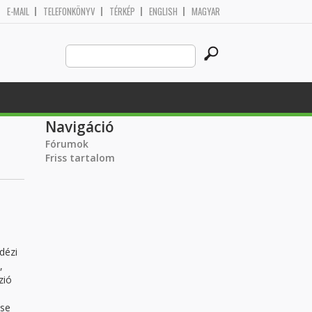
E-MAIL
TELEFONKÖNYV
TÉRKÉP
ENGLISH
MAGYAR
Search
Keresés űrlap
this
site
Navigáció
Fórumok
Friss tartalom
dézi
,
zió
ése