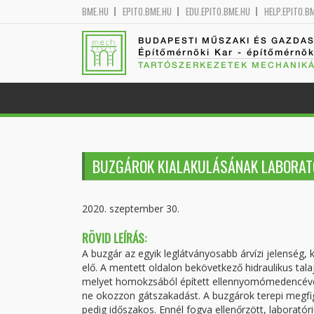
BME.HU
EPITO.BME.HU
EDU.EPITO.BME.HU
HELP.EPITO.B
BUDAPESTI MŰSZAKI ÉS GAZDA
Építőmérnöki Kar - építőmérnö
TARTÓSZERKEZETEK MECHANIKÁ
BUZGÁROK KIALAKULÁSÁNAK LABORAT
2020. szeptember 30.
RÖVID LEÍRÁS:
A buzgár az egyik leglátványosabb árvízi jelenség,
elő. A mentett oldalon bekövetkező hidraulikus tal
melyet homokzsából épített ellennyomómedencével á
ne okozzon gátszakadást. A buzgárok terepi megfig
pedig időszakos. Ennél fogva ellenőrzött, laboratór