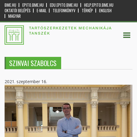
BME.HU
EPITO.BME.HU
EDU.EPITO.BME.HU
HELP.EPITO.BME.HU
OKTATÓI BELÉPÉS
E-MAIL
TELEFONKÖNYV
TÉRKÉP
ENGLISH
MAGYAR
TARTÓSZERKEZETEK MECHANIKÁJA
TANSZÉK
SZINVAI SZABOLCS
2021. szeptember 16.