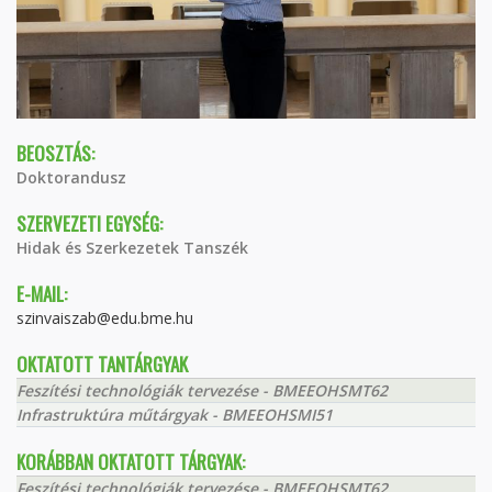
BEOSZTÁS:
Doktorandusz
SZERVEZETI EGYSÉG:
Hidak és Szerkezetek Tanszék
E-MAIL:
szinvaiszab@edu.bme.hu
OKTATOTT TANTÁRGYAK
Feszítési technológiák tervezése - BMEEOHSMT62
Infrastruktúra műtárgyak - BMEEOHSMI51
KORÁBBAN OKTATOTT TÁRGYAK:
Feszítési technológiák tervezése - BMEEOHSMT62