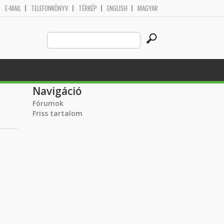
E-MAIL
TELEFONKÖNYV
TÉRKÉP
ENGLISH
MAGYAR
Search
Keresés űrlap
this
site
Navigáció
Fórumok
Friss tartalom