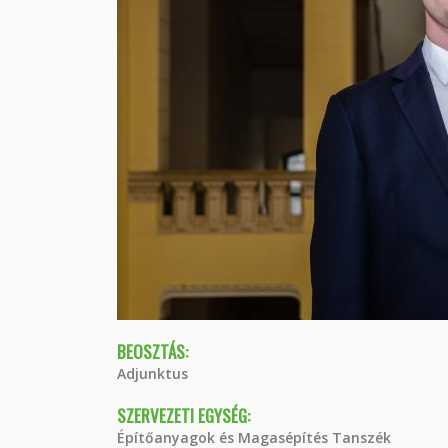
BEOSZTÁS:
Adjunktus
SZERVEZETI EGYSÉG:
Építőanyagok és Magasépítés Tanszék