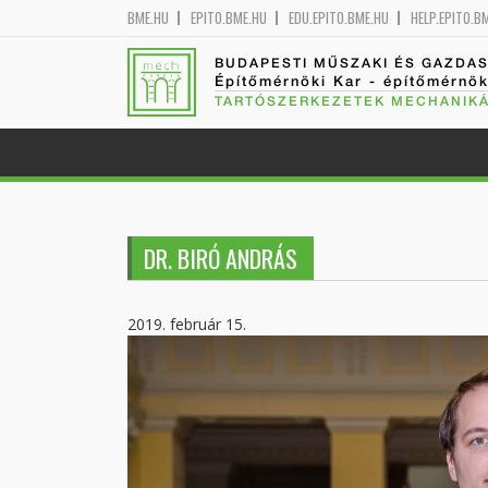
BME.HU
EPITO.BME.HU
EDU.EPITO.BME.HU
HELP.EPITO.B
BUDAPESTI MŰSZAKI ÉS GAZDA
Építőmérnöki Kar - építőmérnö
TARTÓSZERKEZETEK MECHANIKÁ
DR. BIRÓ ANDRÁS
2019. február 15.