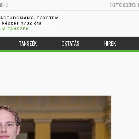
ME.HU
OKTATÓI BELÉPÉS
SÁGTUDOMÁNYI EGYETEM
k képzés 1782 óta
JA TANSZÉK
TANSZÉK
OKTATÁS
HÍREK