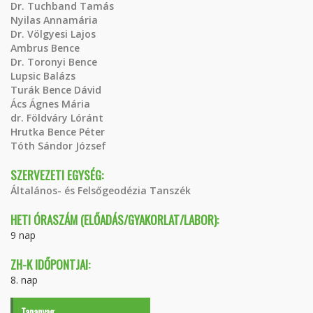
Dr. Tuchband Tamás
Nyilas Annamária
Dr. Völgyesi Lajos
Ambrus Bence
Dr. Toronyi Bence
Lupsic Balázs
Turák Bence Dávid
Ács Ágnes Mária
dr. Földváry Lóránt
Hrutka Bence Péter
Tóth Sándor József
SZERVEZETI EGYSÉG:
Általános- és Felsőgeodézia Tanszék
HETI ÓRASZÁM (ELŐADÁS/GYAKORLAT/LABOR):
9 nap
ZH-K IDŐPONTJAI:
8. nap
Tananyag