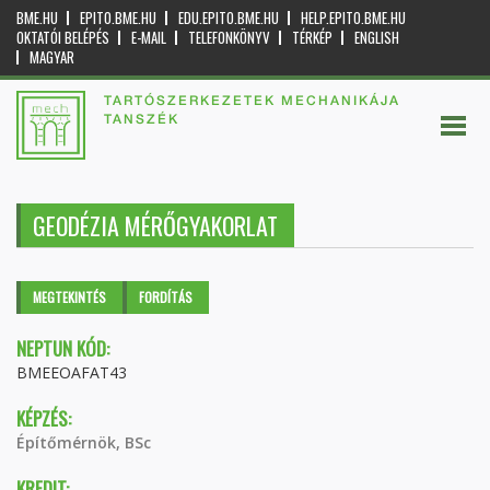
BME.HU
EPITO.BME.HU
EDU.EPITO.BME.HU
HELP.EPITO.BME.HU
OKTATÓI BELÉPÉS
E-MAIL
TELEFONKÖNYV
TÉRKÉP
ENGLISH
MAGYAR
TARTÓSZERKEZETEK MECHANIKÁJA
TANSZÉK
GEODÉZIA MÉRŐGYAKORLAT
Elsődleges fülek
MEGTEKINTÉS
(AKTÍV
FORDÍTÁS
FÜL)
NEPTUN KÓD:
BMEEOAFAT43
KÉPZÉS:
Építőmérnök, BSc
KREDIT: