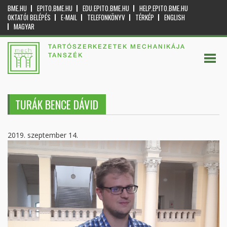
BME.HU
EPITO.BME.HU
EDU.EPITO.BME.HU
HELP.EPITO.BME.HU
OKTATÓI BELÉPÉS
E-MAIL
TELEFONKÖNYV
TÉRKÉP
ENGLISH
MAGYAR
TARTÓSZERKEZETEK MECHANIKÁJA
TANSZÉK
TURÁK BENCE DÁVID
2019. szeptember 14.