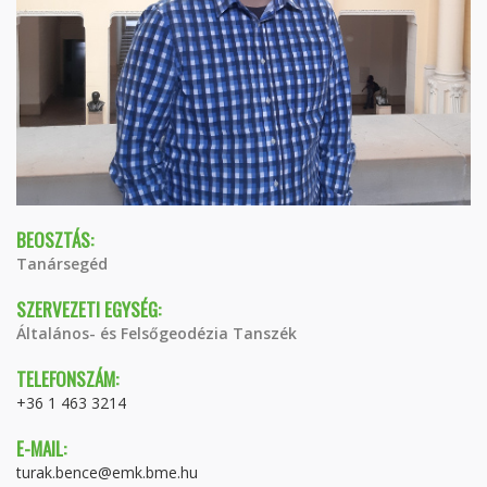
BEOSZTÁS:
Tanársegéd
SZERVEZETI EGYSÉG:
Általános- és Felsőgeodézia Tanszék
TELEFONSZÁM:
+36 1 463 3214
E-MAIL:
turak.bence@emk.bme.hu