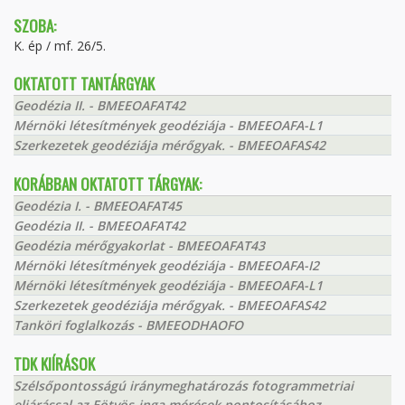
SZOBA:
K. ép / mf. 26/5.
OKTATOTT TANTÁRGYAK
Geodézia II. - BMEEOAFAT42
Mérnöki létesítmények geodéziája - BMEEOAFA-L1
Szerkezetek geodéziája mérőgyak. - BMEEOAFAS42
KORÁBBAN OKTATOTT TÁRGYAK:
Geodézia I. - BMEEOAFAT45
Geodézia II. - BMEEOAFAT42
Geodézia mérőgyakorlat - BMEEOAFAT43
Mérnöki létesítmények geodéziája - BMEEOAFA-I2
Mérnöki létesítmények geodéziája - BMEEOAFA-L1
Szerkezetek geodéziája mérőgyak. - BMEEOAFAS42
Tanköri foglalkozás - BMEEODHAOFO
TDK KIÍRÁSOK
Szélsőpontosságú iránymeghatározás fotogrammetriai
eljárással az Eötvös-inga mérések pontosításához