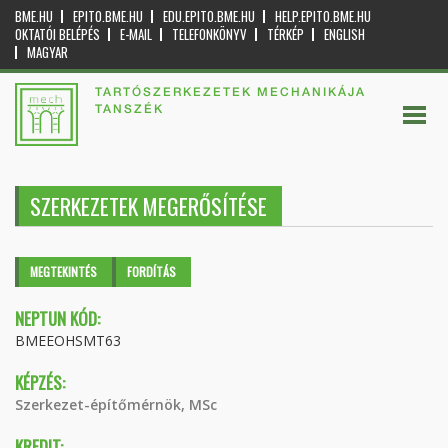
BME.HU
EPITO.BME.HU
EDU.EPITO.BME.HU
HELP.EPITO.BME.HU
OKTATÓI BELÉPÉS
E-MAIL
TELEFONKÖNYV
TÉRKÉP
ENGLISH
MAGYAR
TARTÓSZERKEZETEK MECHANIKÁJA
TANSZÉK
SZERKEZETEK MEGERŐSÍTÉSE
Elsődleges fülek
MEGTEKINTÉS
(AKTÍV
FORDÍTÁS
FÜL)
NEPTUN KÓD:
BMEEOHSMT63
KÉPZÉS:
Szerkezet-építőmérnök, MSc
KREDIT: