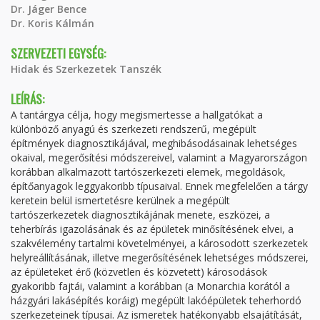
Dr. Jáger Bence
Dr. Koris Kálmán
SZERVEZETI EGYSÉG:
Hidak és Szerkezetek Tanszék
LEÍRÁS:
A tantárgya célja, hogy megismertesse a hallgatókat a
különböző anyagú és szerkezeti rendszerű, megépült
építmények diagnosztikájával, meghibásodásainak lehetséges
okaival, megerősítési módszereivel, valamint a Magyarországon
korábban alkalmazott tartószerkezeti elemek, megoldások,
építőanyagok leggyakoribb típusaival. Ennek megfelelően a tárgy
keretein belül ismertetésre kerülnek a megépült
tartószerkezetek diagnosztikájának menete, eszközei, a
teherbírás igazolásának és az épületek minősítésének elvei, a
szakvélemény tartalmi követelményei, a károsodott szerkezetek
helyreállításának, illetve megerősítésének lehetséges módszerei,
az épületeket érő (közvetlen és közvetett) károsodások
gyakoribb fajtái, valamint a korábban (a Monarchia korától a
házgyári lakásépítés koráig) megépült lakóépületek teherhordó
szerkezeteinek típusai. Az ismeretek hatékonyabb elsajátítását,