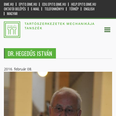
BME.HU
EPITO.BME.HU
EDU.EPITO.BME.HU
HELP.EPITO.BME.HU
OKTATÓI BELÉPÉS
E-MAIL
TELEFONKÖNYV
TÉRKÉP
ENGLISH
MAGYAR
TARTÓSZERKEZETEK MECHANIKÁJA
TANSZÉK
DR. HEGEDŰS ISTVÁN
2016. február 08.