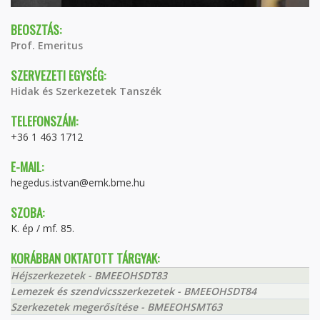
BEOSZTÁS:
Prof. Emeritus
SZERVEZETI EGYSÉG:
Hidak és Szerkezetek Tanszék
TELEFONSZÁM:
+36 1 463 1712
E-MAIL:
hegedus.istvan@emk.bme.hu
SZOBA:
K. ép / mf. 85.
KORÁBBAN OKTATOTT TÁRGYAK:
Héjszerkezetek - BMEEOHSDT83
Lemezek és szendvicsszerkezetek - BMEEOHSDT84
Szerkezetek megerősítése - BMEEOHSMT63