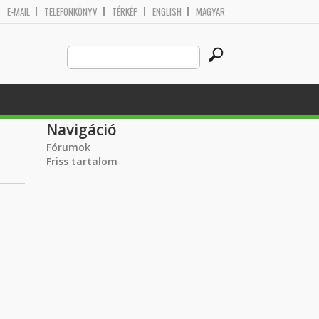
E-MAIL
TELEFONKÖNYV
TÉRKÉP
ENGLISH
MAGYAR
Search
Keresés űrlap
this
site
Navigáció
Fórumok
Friss tartalom