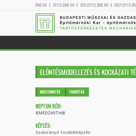
BME.HU
EPITO.BME.HU
EDU.EPITO.BME.HU
HELP.EPITO.B
BUDAPESTI MŰSZAKI ÉS GAZDA
Építőmérnöki Kar - építőmérnö
TARTÓSZERKEZETEK MECHANIKÁ
ELÖNTÉSMODELLEZÉS ÉS KOCKÁZATI T
Elsődleges fülek
MEGTEKINTÉS
(AKTÍV
FORDÍTÁS
FÜL)
NEPTUN KÓD:
BMEEOVVTHI8
KÉPZÉS:
Szakirányú továbbképzés