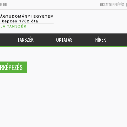
ME.HU
OKTATÓI BELÉPÉS
SÁGTUDOMÁNYI EGYETEM
k képzés 1782 óta
JA TANSZÉK
TANSZÉK
OKTATÁS
HÍREK
ÉRKÉPEZÉS