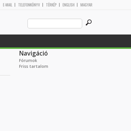
E-MAIL
TELEFONKÖNYV
TÉRKÉP
ENGLISH
MAGYAR
Search
Keresés űrlap
this
site
Navigáció
Fórumok
Friss tartalom