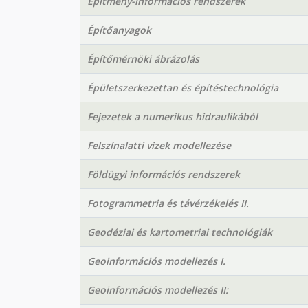
Építmény-információs rendszerek
Építőanyagok
Építőmérnöki ábrázolás
Épületszerkezettan és építéstechnológia
Fejezetek a numerikus hidraulikából
Felszínalatti vizek modellezése
Földügyi információs rendszerek
Fotogrammetria és távérzékelés II.
Geodéziai és kartometriai technológiák
Geoinformációs modellezés I.
Geoinformációs modellezés II: