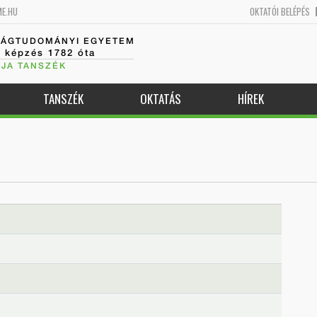
ME.HU
OKTATÓI BELÉPÉS
SÁGTUDOMÁNYI EGYETEM
k képzés 1782 óta
JA TANSZÉK
TANSZÉK
OKTATÁS
HÍREK