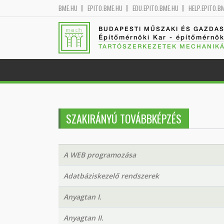
BME.HU
EPITO.BME.HU
EDU.EPITO.BME.HU
HELP.EPITO.B
BUDAPESTI MŰSZAKI ÉS GAZDA
Építőmérnöki Kar - építőmérnö
TARTÓSZERKEZETEK MECHANIKÁ
SZAKIRÁNYÚ TOVÁBBKÉPZÉS
A WEB programozása
Adatbáziskezelő rendszerek
Anyagtan I.
Anyagtan II.