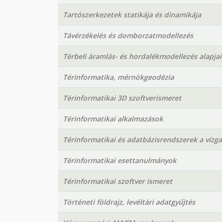
Tartószerkezetek statikája és dinamikája
Távérzékelés és domborzatmodellezés
Térbeli áramlás- és hordalékmodellezés alapjai
Térinformatika, mérnökgeodézia
Térinformatikai 3D szoftverismeret
Térinformatikai alkalmazások
Térinformatikai és adatbázisrendszerek a víz
Térinformatikai esettanulmányok
Térinformatikai szoftver ismeret
Történeti földrajz, levéltári adatgyűjtés