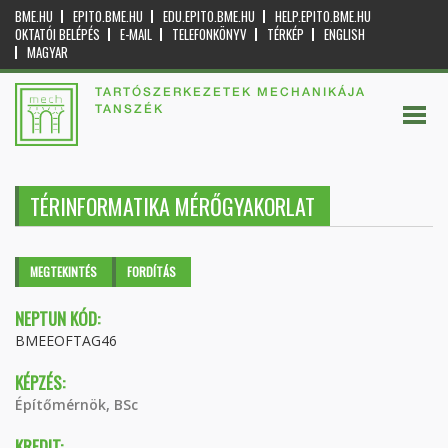
BME.HU
EPITO.BME.HU
EDU.EPITO.BME.HU
HELP.EPITO.BME.HU
OKTATÓI BELÉPÉS
E-MAIL
TELEFONKÖNYV
TÉRKÉP
ENGLISH
MAGYAR
TARTÓSZERKEZETEK MECHANIKÁJA
TANSZÉK
TÉRINFORMATIKA MÉRŐGYAKORLAT
Elsődleges fülek
MEGTEKINTÉS
(AKTÍV
FORDÍTÁS
FÜL)
NEPTUN KÓD:
BMEEOFTAG46
KÉPZÉS:
Építőmérnök, BSc
KREDIT: