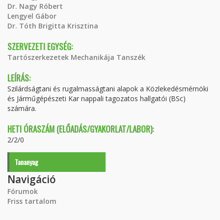
Dr. Nagy Róbert
Lengyel Gábor
Dr. Tóth Brigitta Krisztina
SZERVEZETI EGYSÉG:
Tartószerkezetek Mechanikája Tanszék
LEÍRÁS:
Szilárdságtani és rugalmasságtani alapok a Közlekedésmérnöki
és Járműgépészeti Kar nappali tagozatos hallgatói (BSc)
számára.
HETI ÓRASZÁM (ELŐADÁS/GYAKORLAT/LABOR):
2/2/0
Tananyag
Navigáció
Fórumok
Friss tartalom