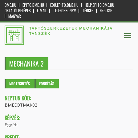
BME.HU
EPITO.BME.HU
EDU.EPITO.BME.HU
HELP.EPITO.BME.HU
OKTATÓI BELÉPÉS
E-MAIL
TELEFONKÖNYV
TÉRKÉP
ENGLISH
MAGYAR
TARTÓSZERKEZETEK MECHANIKÁJA
TANSZÉK
MECHANIKA 2
Elsődleges fülek
MEGTEKINTÉS
(AKTÍV
FORDÍTÁS
FÜL)
NEPTUN KÓD:
BMEEOTMAK02
KÉPZÉS:
Egyéb
KREDIT: