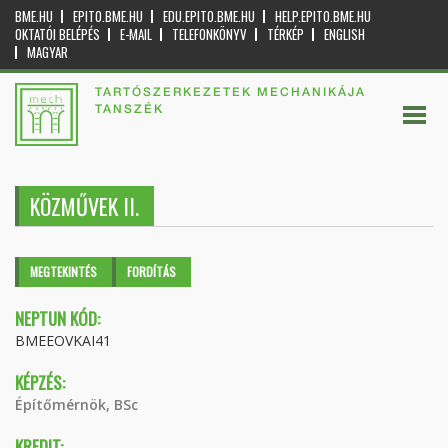
BME.HU
EPITO.BME.HU
EDU.EPITO.BME.HU
HELP.EPITO.BME.HU
OKTATÓI BELÉPÉS
E-MAIL
TELEFONKÖNYV
TÉRKÉP
ENGLISH
MAGYAR
TARTÓSZERKEZETEK MECHANIKÁJA
TANSZÉK
KÖZMŰVEK II.
Elsődleges fülek
MEGTEKINTÉS
(AKTÍV
FORDÍTÁS
FÜL)
NEPTUN KÓD:
BMEEOVKAI41
KÉPZÉS:
Építőmérnök, BSc
KREDIT: