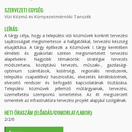
SZERVEZETI EGYSÉG:
Vízi Közmű és Környezetmérnöki Tanszék
LEÍRÁS:
A tárgy célja, hogy a települési vízi közművek konkrét tervezési
sajátosságait megismertesse a hallgatókkal, tervezési készség
elsajátítása. A tárgy építkezik a Közművek I. tárgy keretében
elméleti és gyakorlati szinten megismertetett tervezési
alapelvekre. Nagyobb témakörök: stratégiai tervezés
módszertana, középtávú tervezés, műszaki-, gazdasági-
optimum számítások, kistérségi, regionális rendszerek,
települési csapadékvíz hasznosítás, elvezetés kérdéskörének,
elvezető rendszer és befogadó kapcsolatának tisztázása.
Települési közművek jellemző műtárgyainak, tervezési,
üzemeltetési szempontú ismertetése. Az itt megszerzett
ismeretek az infrastruktúra tervezési projekt alapjául szolgálnak.
HETI ÓRASZÁM (ELŐADÁS/GYAKORLAT/LABOR):
2/2/0