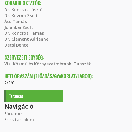
KORÁBBI OKTATÓK:
Dr. Koncsos László
Dr. Kozma Zsolt
Ács Tamás
Jolánkai Zsolt
Dr. Koncsos Tamás
Dr. Clement Adrienne
Decsi Bence
SZERVEZETI EGYSÉG:
Vízi Közmű és Környezetmérnöki Tanszék
HETI ÓRASZÁM (ELŐADÁS/GYAKORLAT/LABOR):
2/2/0
Tananyag
Navigáció
Fórumok
Friss tartalom