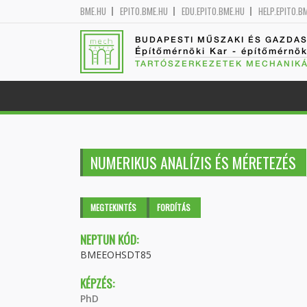
BME.HU
EPITO.BME.HU
EDU.EPITO.BME.HU
HELP.EPITO.B
BUDAPESTI MŰSZAKI ÉS GAZDA
Építőmérnöki Kar - építőmérnö
TARTÓSZERKEZETEK MECHANIKÁ
NUMERIKUS ANALÍZIS ÉS MÉRETEZÉS
Elsődleges fülek
MEGTEKINTÉS
(AKTÍV
FORDÍTÁS
FÜL)
NEPTUN KÓD:
BMEEOHSDT85
KÉPZÉS:
PhD