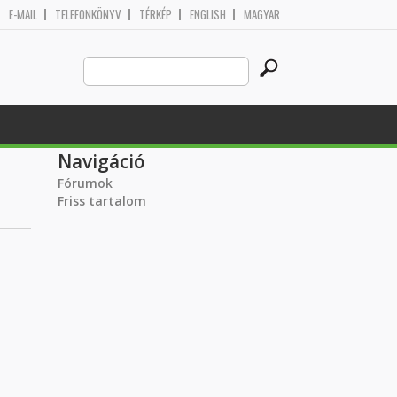
E-MAIL
TELEFONKÖNYV
TÉRKÉP
ENGLISH
MAGYAR
Search
Keresés űrlap
this
site
Navigáció
Fórumok
Friss tartalom