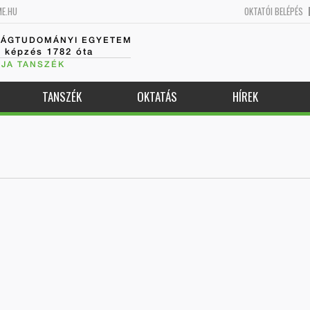
ME.HU
OKTATÓI BELÉPÉS
SÁGTUDOMÁNYI EGYETEM
k képzés 1782 óta
JA TANSZÉK
TANSZÉK
OKTATÁS
HÍREK