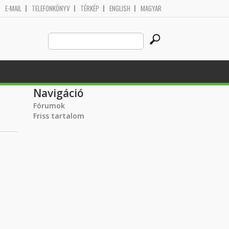
E-MAIL
TELEFONKÖNYV
TÉRKÉP
ENGLISH
MAGYAR
Search
Keresés űrlap
this
site
Navigáció
Fórumok
Friss tartalom