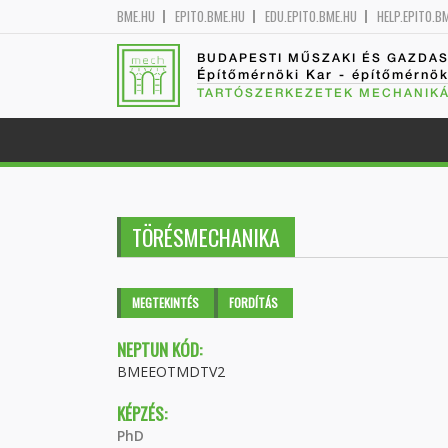
BME.HU
EPITO.BME.HU
EDU.EPITO.BME.HU
HELP.EPITO.B
BUDAPESTI MŰSZAKI ÉS GAZDA
Építőmérnöki Kar - építőmérnö
TARTÓSZERKEZETEK MECHANIKÁ
TÖRÉSMECHANIKA
Elsődleges fülek
MEGTEKINTÉS
(AKTÍV
FORDÍTÁS
FÜL)
NEPTUN KÓD:
BMEEOTMDTV2
KÉPZÉS:
PhD