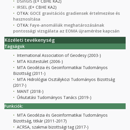
DSinGIS
(E+ CBHE KA2)
IRSEL
(E+ CBHE KA2)
OTKA:
GOCE gravitációs gradiensek értelmezése és
hasznosítása
OTKA:
Faye-anomáliák meghatározásának
pontossági vizsgálata az EOMA újramérése kapcsán
Közéleti tevékenység
Tagságok
International Association of Geodesy (2003-)
MTA Köztestület (2006-)
MTA Geodézia és Geoinformatikai Tudományos
Bizottság (2011-)
MTA Hidrológiai Osztályközi Tudományos Bizottság
(2017-)
MANT (2018-)
Űrkutatási Tudományos Tanács (2019-)
Funkciók:
MTA Geodézia és Geoinformatikai Tudományos
Bizottság, titkár (2011-2017)
ACRSA, szakmai bizottsági tag (2017-)