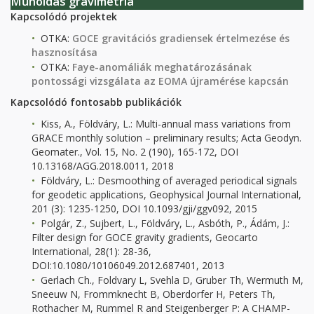
Műholdas gravimetria
Kapcsolódó projektek
OTKA:
GOCE gravitációs gradiensek értelmezése és
hasznosítása
OTKA:
Faye-anomáliák meghatározásának
pontossági vizsgálata az EOMA újramérése kapcsán
Kapcsolódó fontosabb publikációk
Kiss, A., Földváry, L.: Multi-annual mass variations from
GRACE monthly solution – preliminary results; Acta Geodyn.
Geomater., Vol. 15, No. 2 (190), 165-172, DOI
10.13168/AGG.2018.0011, 2018
Földváry, L.: Desmoothing of averaged periodical signals
for geodetic applications, Geophysical Journal International,
201 (3): 1235-1250, DOI 10.1093/gji/ggv092, 2015
Polgár, Z., Sujbert, L., Földváry, L., Asbóth, P., Ádám, J.:
Filter design for GOCE gravity gradients, Geocarto
International, 28(1): 28-36,
DOI:10.1080/10106049.2012.687401, 2013
Gerlach Ch., Foldvary L, Svehla D, Gruber Th, Wermuth M,
Sneeuw N, Frommknecht B, Oberdorfer H, Peters Th,
Rothacher M, Rummel R and Steigenberger P: A CHAMP-