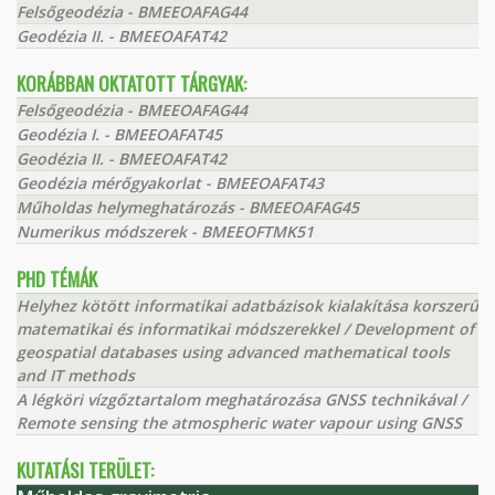
Felsőgeodézia - BMEEOAFAG44
Geodézia II. - BMEEOAFAT42
KORÁBBAN OKTATOTT TÁRGYAK:
Felsőgeodézia - BMEEOAFAG44
Geodézia I. - BMEEOAFAT45
Geodézia II. - BMEEOAFAT42
Geodézia mérőgyakorlat - BMEEOAFAT43
Műholdas helymeghatározás - BMEEOAFAG45
Numerikus módszerek - BMEEOFTMK51
PHD TÉMÁK
Helyhez kötött informatikai adatbázisok kialakítása korszerű
matematikai és informatikai módszerekkel / Development of
geospatial databases using advanced mathematical tools
and IT methods
A légköri vízgőztartalom meghatározása GNSS technikával /
Remote sensing the atmospheric water vapour using GNSS
KUTATÁSI TERÜLET: