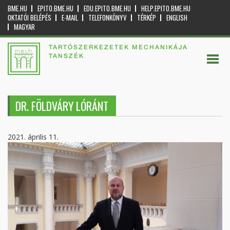
BME.HU
EPITO.BME.HU
EDU.EPITO.BME.HU
HELP.EPITO.BME.HU
OKTATÓI BELÉPÉS
E-MAIL
TELEFONKÖNYV
TÉRKÉP
ENGLISH
MAGYAR
TARTÓSZERKEZETEK MECHANIKÁJA
TANSZÉK
DR. FÖLDVÁRY LÓRÁNT
2021. április 11.