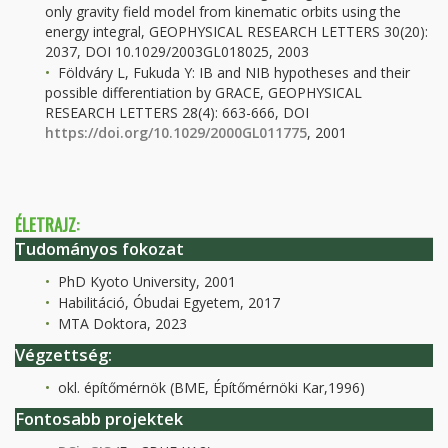
only gravity field model from kinematic orbits using the
energy integral, GEOPHYSICAL RESEARCH LETTERS 30(20):
2037, DOI 10.1029/2003GL018025, 2003
Földváry L, Fukuda Y: IB and NIB hypotheses and their
possible differentiation by GRACE, GEOPHYSICAL
RESEARCH LETTERS 28(4): 663-666, DOI
https://doi.org/10.1029/2000GL011775
, 2001
ÉLETRAJZ:
Tudományos fokozat
PhD Kyoto University, 2001
Habilitáció, Óbudai Egyetem, 2017
MTA Doktora, 2023
Végzettség:
okl. építőmérnök (BME, Építőmérnöki Kar,1996)
Fontosabb projektek