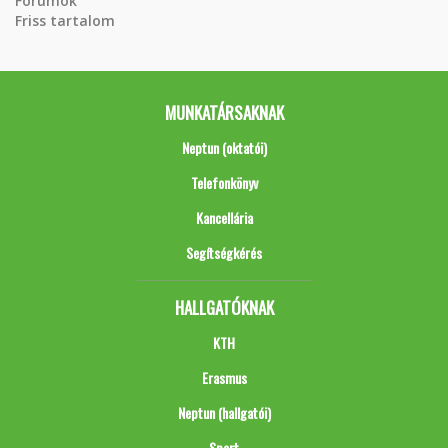
Fórumok
Friss tartalom
MUNKATÁRSAKNAK
Neptun (oktatói)
Telefonkönyv
Kancellária
Segítségkérés
HALLGATÓKNAK
KTH
Erasmus
Neptun (hallgatói)
Sport