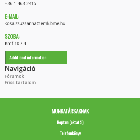
+36 1 463 2415
E-MAIL:
kosa.zsuzsanna@emk.bme.hu
SZOBA:
Kmf 10 / 4
Additional information
Navigáció
Fórumok
Friss tartalom
MUNKATÁRSAKNAK
Neptun (oktatói)
Telefonkönyv