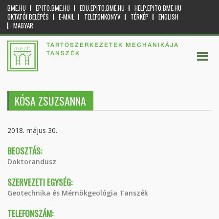
BME.HU
EPITO.BME.HU
EDU.EPITO.BME.HU
HELP.EPITO.BME.HU
OKTATÓI BELÉPÉS
E-MAIL
TELEFONKÖNYV
TÉRKÉP
ENGLISH
MAGYAR
TARTÓSZERKEZETEK MECHANIKÁJA
TANSZÉK
KÓSA ZSUZSANNA
2018. május 30.
BEOSZTÁS:
Doktorandusz
SZERVEZETI EGYSÉG:
Geotechnika és Mérnökgeológia Tanszék
TELEFONSZÁM: