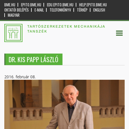
BME.HU
EPITO.BME.HU
EDU.EPITO.BME.HU
HELP.EPITO.BME.HU
OKTATÓI BELÉPÉS
E-MAIL
TELEFONKÖNYV
TÉRKÉP
ENGLISH
MAGYAR
TARTÓSZERKEZETEK MECHANIKÁJA
TANSZÉK
DR. KIS PAPP LÁSZLÓ
2016. február 08.