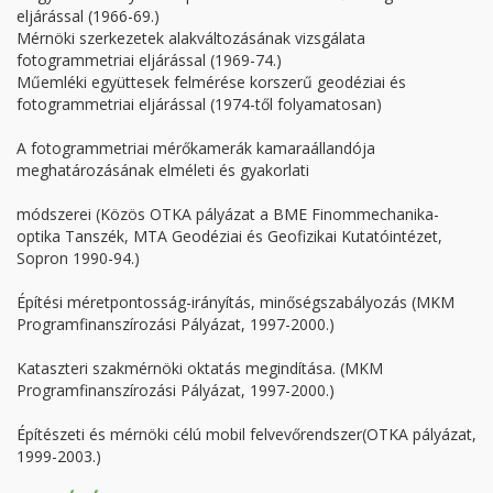
eljárással (1966-69.)
Mérnöki szerkezetek alakváltozásának vizsgálata
fotogrammetriai eljárással (1969-74.)
Műemléki együttesek felmérése korszerű geodéziai és
fotogrammetriai eljárással (1974-től folyamatosan)
A fotogrammetriai mérőkamerák kamaraállandója
meghatározásának elméleti és gyakorlati
módszerei (Közös OTKA pályázat a BME Finommechanika-
optika Tanszék, MTA Geodéziai és Geofizikai Kutatóintézet,
Sopron 1990-94.)
Építési méretpontosság-irányítás, minőségszabályozás (MKM
Programfinanszírozási Pályázat, 1997-2000.)
Kataszteri szakmérnöki oktatás megindítása. (MKM
Programfinanszírozási Pályázat, 1997-2000.)
Építészeti és mérnöki célú mobil felvevőrendszer(OTKA pályázat,
1999-2003.)