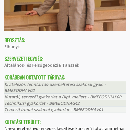
BEOSZTÁS:
Elhunyt
SZERVEZETI EGYSÉG:
Általános- és Felsőgeodézia Tanszék
KORÁBBAN OKTATOTT TÁRGYAK:
Kivitelezői, fenntartás-üzemeltetési szakmai gyak. -
BMEEODHAV02
Kutatói, tervezői gyakorlat a Dipl. mellett - BMEEODHMX00
Technikusi gyakorlat - BMEEODHAG42
Tervező irodai szakmai gyakorlat - BMEEODHAV01
KUTATÁSI TERÜLET:
Nagyméretarányú térképek készítése korszerű fotogrammetriai