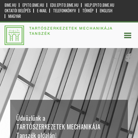
BME.HU
EPITO.BME.HU
EDU.EPITO.BME.HU
HELP.EPITO.BME.HU
OKTATÓI BELÉPÉS
E-MAIL
TELEFONKÖNYV
TÉRKÉP
ENGLISH
MAGYAR
TARTÓSZERKEZETEK MECHANIKÁJA
TANSZÉK
Üdvözlünk a
TARTÓSZERKEZETEK MECHANIKÁJA
Tanszék oldalán!