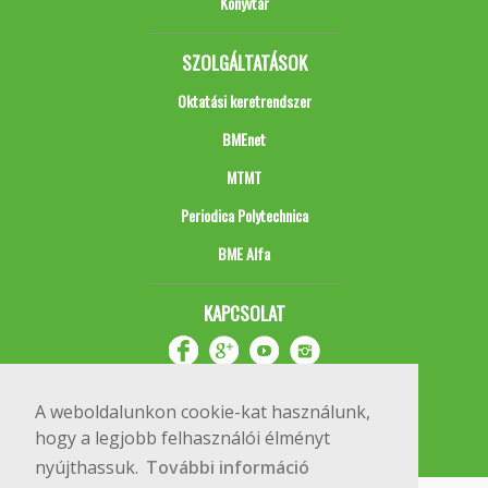
Könyvtár
SZOLGÁLTATÁSOK
Oktatási keretrendszer
BMEnet
MTMT
Periodica Polytechnica
BME Alfa
KAPCSOLAT
A weboldalunkon cookie-kat használunk,
hogy a legjobb felhasználói élményt
nyújthassuk.
További információ