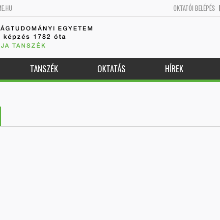
ME.HU
OKTATÓI BELÉPÉS
SÁGTUDOMÁNYI EGYETEM
k képzés 1782 óta
JA TANSZÉK
TANSZÉK
OKTATÁS
HÍREK