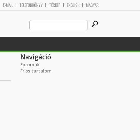
E-MAIL
TELEFONKÖNYV
TÉRKÉP
ENGLISH
MAGYAR
Search
Keresés űrlap
this
site
Navigáció
Fórumok
Friss tartalom