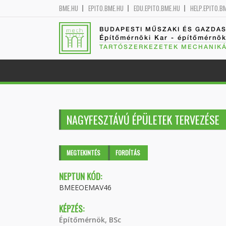
BME.HU
EPITO.BME.HU
EDU.EPITO.BME.HU
HELP.EPITO.B
BUDAPESTI MŰSZAKI ÉS GAZDA
Építőmérnöki Kar - építőmérnö
TARTÓSZERKEZETEK MECHANIKÁ
NAGYFESZTÁVÚ ÉPÜLETEK TERVEZÉSE
Elsődleges fülek
MEGTEKINTÉS
(AKTÍV
FORDÍTÁS
FÜL)
NEPTUN KÓD:
BMEEOEMAV46
KÉPZÉS:
Építőmérnök, BSc