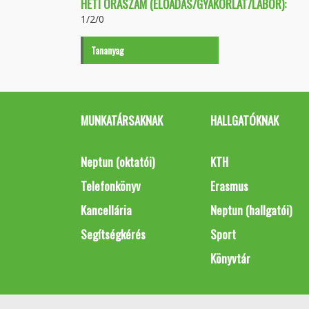
HETI ÓRASZÁM (ELŐADÁS/GYAKORLAT/LABOR):
1/2/0
Tananyag
MUNKATÁRSAKNAK
HALLGATÓKNAK
Neptun (oktatói)
KTH
Telefonkönyv
Erasmus
Kancellária
Neptun (hallgatói)
Segítségkérés
Sport
Könyvtár