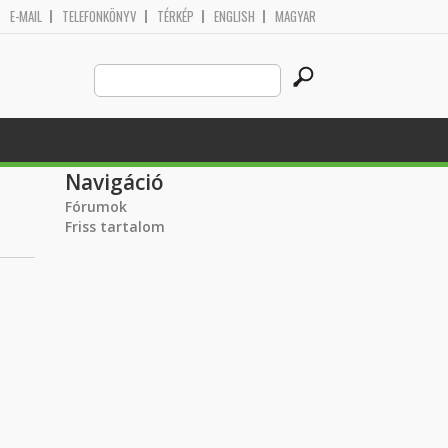
E-MAIL
TELEFONKÖNYV
TÉRKÉP
ENGLISH
MAGYAR
Search
Keresés űrlap
this
site
Navigáció
Fórumok
Friss tartalom