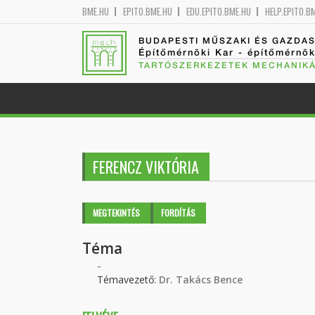
BME.HU
EPITO.BME.HU
EDU.EPITO.BME.HU
HELP.EPITO.B
BUDAPESTI MŰSZAKI ÉS GAZDA
Építőmérnöki Kar - építőmérnö
TARTÓSZERKEZETEK MECHANIKÁ
FERENCZ VIKTÓRIA
Elsődleges fülek
MEGTEKINTÉS
(AKTÍV
FORDÍTÁS
FÜL)
Téma
-
Témavezető:
Dr. Takács Bence