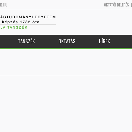
ME.HU
OKTATÓI BELÉPÉS
SÁGTUDOMÁNYI EGYETEM
k képzés 1782 óta
JA TANSZÉK
TANSZÉK
OKTATÁS
HÍREK