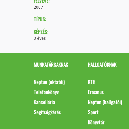
FELVÉVE:
2007
TÍPUS:
KÉPZÉS:
3 éves
MUNKATÁRSAKNAK
HALLGATÓKNAK
Neptun (oktatói)
KTH
Telefonkönyv
Erasmus
Kancellária
Neptun (hallgatói)
Segítségkérés
Sport
Könyvtár