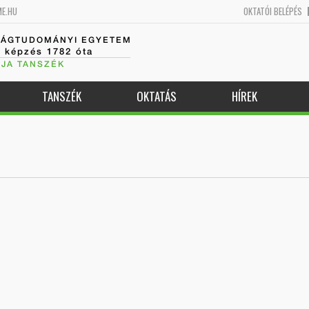
ME.HU
OKTATÓI BELÉPÉS
SÁGTUDOMÁNYI EGYETEM
k képzés 1782 óta
JA TANSZÉK
TANSZÉK
OKTATÁS
HÍREK