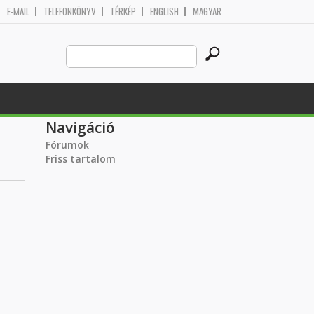
E-MAIL
TELEFONKÖNYV
TÉRKÉP
ENGLISH
MAGYAR
Search
Keresés űrlap
this
site
Navigáció
Fórumok
Friss tartalom