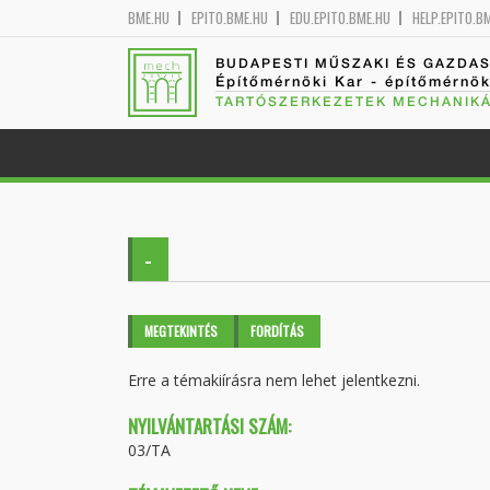
BME.HU
EPITO.BME.HU
EDU.EPITO.BME.HU
HELP.EPITO.B
BUDAPESTI MŰSZAKI ÉS GAZDA
Építőmérnöki Kar - építőmérnö
TARTÓSZERKEZETEK MECHANIKÁ
-
Elsődleges fülek
MEGTEKINTÉS
(AKTÍV
FORDÍTÁS
FÜL)
Erre a témakiírásra nem lehet jelentkezni.
NYILVÁNTARTÁSI SZÁM:
03/TA