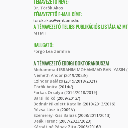
TÉMAVEZETŐ NEVE:
Dr. Török Ákos
TÉMAVEZETŐ E-MAIL CÍME:
torok.akos@emk.bme.hu
A TÉMAVEZETŐ TELJES PUBLIKÁCIÓS LISTÁJA AZ M
MTMT
HALLGATÓ:
Forgó Lea Zamfira
A TÉMAVEZETŐ EDDIGI DOKTORANDUSZAI
Mohammad IBRAHIM MOHAMMAD BANI YASIN
(
Németh Andor
(2019/2023/)
Czinder Balázs
(2015/2018/2021)
Török Anita
(2014//)
Farkas Orsolya
(2014/2018/2019)
Barsi Ildikó
(2009/2012/)
Bodnár Nikolett Katalin
(2010/2013/2016)
Rózsa László
(2009//)
Szemerey-Kiss Balázs
(2008/2011/2013)
Deák Ferenc
(2007/2023/2023)
Kárpátiné Pápay Zita
(2006/2016/)