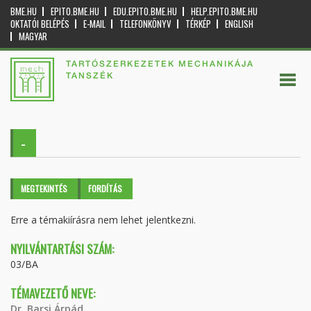
BME.HU
EPITO.BME.HU
EDU.EPITO.BME.HU
HELP.EPITO.BME.HU
OKTATÓI BELÉPÉS
E-MAIL
TELEFONKÖNYV
TÉRKÉP
ENGLISH
MAGYAR
TARTÓSZERKEZETEK MECHANIKÁJA
TANSZÉK
-
Elsődleges fülek
MEGTEKINTÉS
(AKTÍV
FORDÍTÁS
FÜL)
Erre a témakiírásra nem lehet jelentkezni.
NYILVÁNTARTÁSI SZÁM:
03/BA
TÉMAVEZETŐ NEVE:
Dr. Barsi Árpád