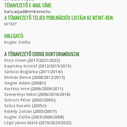
TÉMAVEZETŐ E-MAIL CÍME:
barsi.arpad@emk.bme.hu
A TÉMAVEZETŐ TELJES PUBLIKÁCIÓS LISTÁJA AZ MTMT-BEN:
MTMT
HALLGATÓ:
Kugler Zsófia
A TÉMAVEZETŐ EDDIGI DOKTORANDUSZAI
Potó Vivien
(2017/2021/2023)
Kapitány Kristóf
(2012/2015/2015)
Sárközi Boglárka
(2011/2014/)
Molnár Bence
(2008/2012/2013)
Siegler Ádám
(2008//)
Kertész Imre
(2006/2009/2011)
Szeverényi Nikol
(2006/2016/2018)
Schrott Péter
(2005/2009/)
Szõcs Katalin
(2005//)
Kibédy Zoltán
(2005/2007/)
Kugler Zsófia
(2003/2006/2008)
Lógó János Máté
(2019/2023/2025)