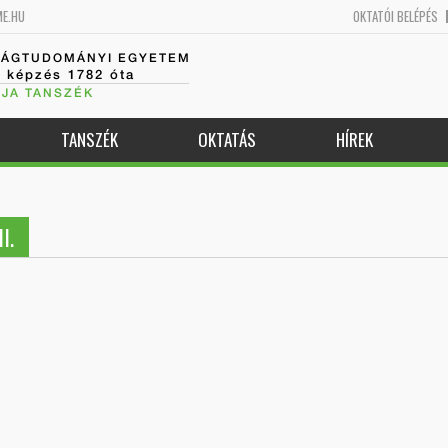
ME.HU
OKTATÓI BELÉPÉS
SÁGTUDOMÁNYI EGYETEM
k képzés 1782 óta
JA TANSZÉK
TANSZÉK
OKTATÁS
HÍREK
I.