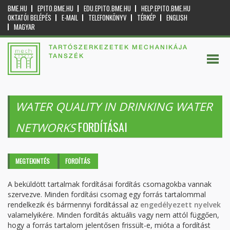
BME.HU
EPITO.BME.HU
EDU.EPITO.BME.HU
HELP.EPITO.BME.HU
OKTATÓI BELÉPÉS
E-MAIL
TELEFONKÖNYV
TÉRKÉP
ENGLISH
MAGYAR
TARTÓSZERKEZETEK MECHANIKÁJA
TANSZÉK
WATER QUALITY IN DRINKING WATER
FORDÍTÁSAI
NETWORKS
Elsődleges fülek
MEGTEKINTÉS
FORDÍTÁS
(AKTÍV
FÜL)
A beküldött tartalmak fordításai fordítás csomagokba vannak
szervezve. Minden fordítási csomag egy forrás tartalommal
rendelkezik és bármennyi fordítással az
engedélyezett nyelvek
valamelyikére. Minden fordítás aktuális vagy nem attól függően,
hogy a forrás tartalom jelentősen frissült-e, mióta a fordítást