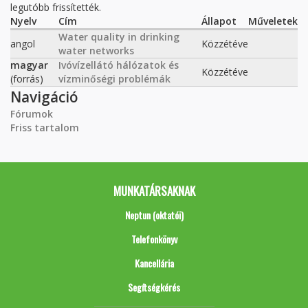
legutóbb frissítették.
Nyelv
Cím
Állapot
Műveletek
Water quality in drinking
angol
Közzétéve
water networks
magyar
Ivóvízellátó hálózatok és
Közzétéve
(forrás)
vízminőségi problémák
Navigáció
Fórumok
Friss tartalom
MUNKATÁRSAKNAK
Neptun (oktatói)
Telefonkönyv
Kancellária
Segítségkérés