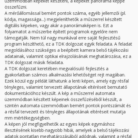
üzemmódban képeket készíteni, a képeket panoráma képpé
összefűzni.
A mérőállomással bemért pontok száma, egyéb jellemzői (pl.
kódja, magassága...) megjeleníthetők a műszerrel készített
digitális képeken, vagy akár a panorámaképen is. Ezt a
folyamatot a műszerbe épített programok egyelőre nem
támogatják. Nem túl nagy munkával erre saját fejlesztésű
program készíthető, ez a TDK dolgozat egyik feladata. A feladat
megoldásához szükséges a beépített kamera belső tájékozási
adatainak, valamint optikai elrajzolásának meghatározása, ez a
TDK dolgozat másik feladata.
A TDK dolgozat keretében megvalósuló fejlesztés a
gyakorlatban számos alkalmazási lehetőséget rejt magában.
Ezek közül egy példát láthatunk a lenti képen, amely egy résfal
tényleges, valamint tervezett állapotának eltéréseit bemutató
dokumentációhoz készült. A kép a műszerrel automata
üzemmódban készített képeinek összefűzéséből készült, a
szintén automata üzemmódban bemért pontok pontszámát és
a résfal tervezett és tényleges állapotának eltéréseit mutatja
mm mértékegységben.
A képen jól megfigyelhetők az egyes képek egymáshoz
illesztésének kisebb-nagyobb hibái, amelyek a belső tájékozási
adatok pontatlan meghatározásából adódnak, valamint a résfal