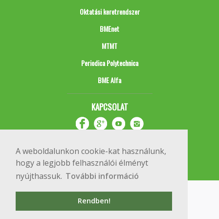
Oktatási keretrendszer
BMEnet
MTMT
Periodica Polytechnica
BME Alfa
KAPCSOLAT
A weboldalunkon cookie-kat használunk,
hogy a legjobb felhasználói élményt
nyújthassuk.
További információ
Impresszum
Copyright © 2020 BME Építőmérnöki Kar
Rendben!
1111 Budapest, Műegyetem rkp. 3.
+36 1 463 3531