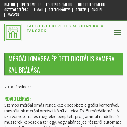
BME.HU
EPITO.BME.HU
EDU.EPITO.BME.HU
HELP.EPITO.BME.HU
OKTATÓI BELÉPÉS
E-MAIL
TELEFONKÖNYV
TÉRKÉP
ENGLISH
MAGYAR
TARTÓSZERKEZETEK MECHANIKÁJA
TANSZÉK
MÉRŐÁLLOMÁSBA ÉPÍTETT DIGITÁLIS KAMERA
KALIBRÁLÁSA
2018. április 23.
RÖVID LEÍRÁS:
Számos mérőállomás rendelkezik beépített digitális kamerával,
tanszékünk mérőállomásai közül a Leica Ts15i mérőállomás. A
szervomotorral és megfeleő beépített programmal rendelkező
műszerek képesek a tér egy, vagy akár teljes részéről automata