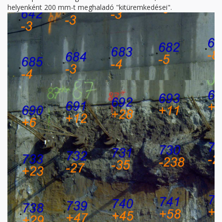
helyenként 200 mm-t meghaladó "kitüremkedései".