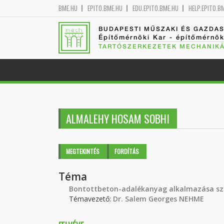
BME.HU
EPITO.BME.HU
EDU.EPITO.BME.HU
HELP.EPITO.B
BUDAPESTI MŰSZAKI ÉS GAZDA
Építőmérnöki Kar - építőmérnö
TARTÓSZERKEZETEK MECHANIKÁ
ALMALEHY HOSAM SOBHI
Elsődleges fülek
MEGTEKINTÉS
(AKTÍV
FORDÍTÁS
FÜL)
Téma
Bontottbeton-adalékanyag alkalmazása sz
Témavezető:
Dr. Salem Georges NEHME