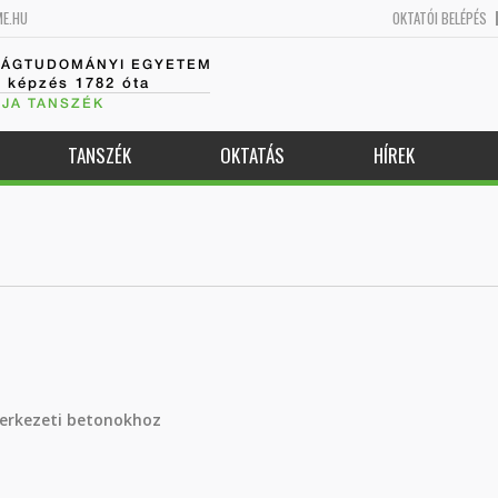
ME.HU
OKTATÓI BELÉPÉS
SÁGTUDOMÁNYI EGYETEM
k képzés 1782 óta
JA TANSZÉK
TANSZÉK
OKTATÁS
HÍREK
erkezeti betonokhoz