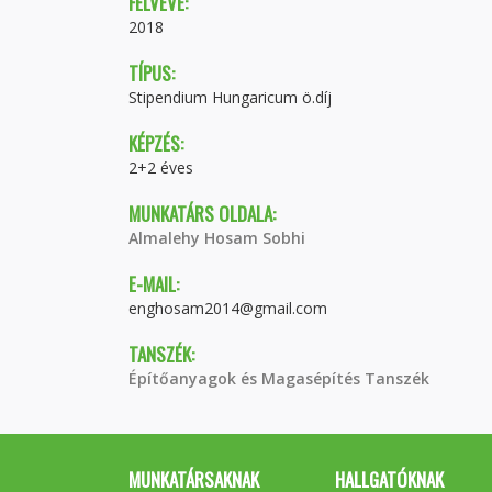
FELVÉVE:
2018
TÍPUS:
Stipendium Hungaricum ö.díj
KÉPZÉS:
2+2 éves
MUNKATÁRS OLDALA:
Almalehy Hosam Sobhi
E-MAIL:
enghosam2014@gmail.com
TANSZÉK:
Építőanyagok és Magasépítés Tanszék
MUNKATÁRSAKNAK
HALLGATÓKNAK