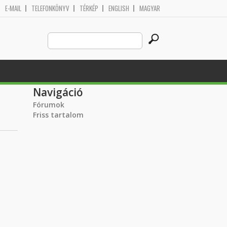
E-MAIL
TELEFONKÖNYV
TÉRKÉP
ENGLISH
MAGYAR
Search
Keresés űrlap
this
site
Navigáció
Fórumok
Friss tartalom